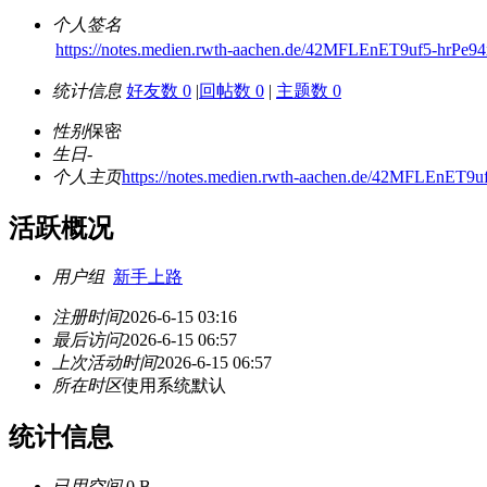
个人签名
https://notes.medien.rwth-aachen.de/42MFLEnET9uf5-hrPe9
统计信息
好友数 0
|
回帖数 0
|
主题数 0
性别
保密
生日
-
个人主页
https://notes.medien.rwth-aachen.de/42MFLEnET9u
活跃概况
用户组
新手上路
注册时间
2026-6-15 03:16
最后访问
2026-6-15 06:57
上次活动时间
2026-6-15 06:57
所在时区
使用系统默认
统计信息
已用空间
0 B