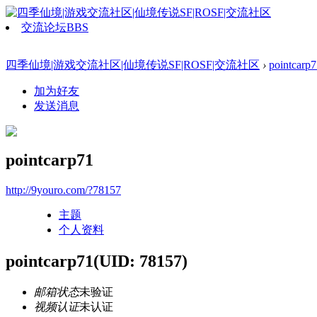
交流论坛
BBS
四季仙境|游戏交流社区|仙境传说SF|ROSF|交流社区
›
pointcarp
加为好友
发送消息
pointcarp71
http://9youro.com/?78157
主题
个人资料
pointcarp71
(UID: 78157)
邮箱状态
未验证
视频认证
未认证